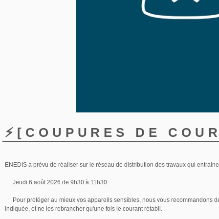
⚡️[COUPURES DE COUR
ENEDIS a prévu de réaliser sur le réseau de distribution des travaux qui entraine
Jeudi 6 août 2026 de 9h30 à 11h30
Pour protéger au mieux vos appareils sensibles, nous vous recommandons de
indiquée, et ne les rebrancher qu'une fois le courant rétabli.