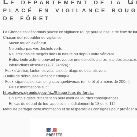
Le département de la G
placé en vigilance rou
de fôret
La Gironde est désormais placée en vigilance rouge pour le risque de feux de forê
Chacun doit redoubler de vigilance :
Aucun feu en extérieur.
Ne brûlez pas vos déchets verts.
Ne jetez pas de mégots dans la nature ou depuis votre véhicule.
Évitez toute activité pouvant provoquer une étincelle à proximité des espaces
Interdictions absolues (7j/7, 24h/24) :
- Feux d'artifice, lanternes volantes et brûlage de déchets verts.
- Outils de débroussaillement thermique.
- Feux, cigarettes et camping sauvage/bivouac (en forêt et à moins de 200m).
Plus d’informations sur :
https://www.gironde.gouv.fr/.../Risque-feux-de-foret...
Un simple geste d'inattention peut avoir de lourdes conséquences.
En cas de départ de feu, appelez immédiatement le 18 ou le 112.
Merci de partager cette information et de respecter les consignes pour protéger not