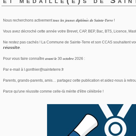
et médaillé(e)s de Sai
Nous recherchons activement
𝒕𝒐𝒖𝒔
𝒍𝒆𝒔
𝒋𝒆𝒖𝒏𝒆𝒔
𝒅𝒊𝒑𝒍𝒐
𝒎𝒆
𝒔
𝒅𝒆
𝑺𝒂𝒊𝒏𝒕𝒆
-
𝑻𝒆𝒓𝒓𝒆
!
Vous avez décroché cette année votre Brevet, CAP, BEP, Bac, BTS, Licence, Mast
Ne restez pas cachés ! La Commune de Sainte-Terre et son CCAS souhaitent vou
𝙧𝙚
𝙪𝙨𝙨𝙞𝙩𝙚
.
Pour vous faire connaître
𝒂𝒗𝒂𝒏𝒕
𝒍𝒆
30
𝒐𝒄𝒕𝒐𝒃𝒓𝒆
2026 :
Par e-mail à l.gonthier@sainteterre.fr
Parents, grands-parents, amis… partagez cette publication et aidez-nous à retrou
Parce qu'une réussite comme celle-là mérite d'être célébrée !