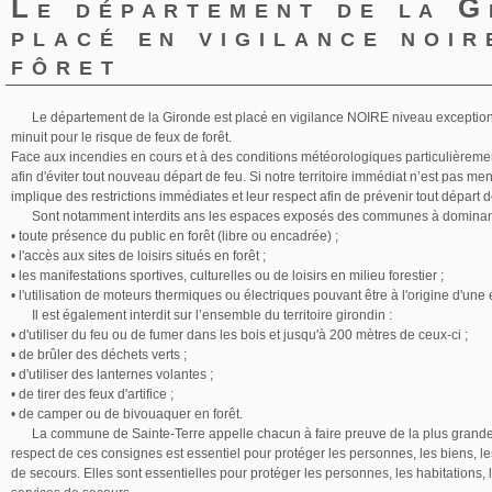
Le département de la G
placé en vigilance noir
fôret
Le département de la Gironde est placé en vigilance NOIRE niveau exceptionne
minuit pour le risque de feux de forêt.
Face aux incendies en cours et à des conditions météorologiques particulièrement
afin d'éviter tout nouveau départ de feu. Si notre territoire immédiat n’est pas me
implique des restrictions immédiates et leur respect afin de prévenir tout départ d
Sont notamment interdits ans les espaces exposés des communes à dominant
• toute présence du public en forêt (libre ou encadrée) ;
• l'accès aux sites de loisirs situés en forêt ;
• les manifestations sportives, culturelles ou de loisirs en milieu forestier ;
• l'utilisation de moteurs thermiques ou électriques pouvant être à l'origine d'une é
Il est également interdit sur l’ensemble du territoire girondin :
• d'utiliser du feu ou de fumer dans les bois et jusqu'à 200 mètres de ceux-ci ;
• de brûler des déchets verts ;
• d'utiliser des lanternes volantes ;
• de tirer des feux d'artifice ;
• de camper ou de bivouaquer en forêt.
La commune de Sainte-Terre appelle chacun à faire preuve de la plus grande 
respect de ces consignes est essentiel pour protéger les personnes, les biens, les 
de secours. Elles sont essentielles pour protéger les personnes, les habitations,