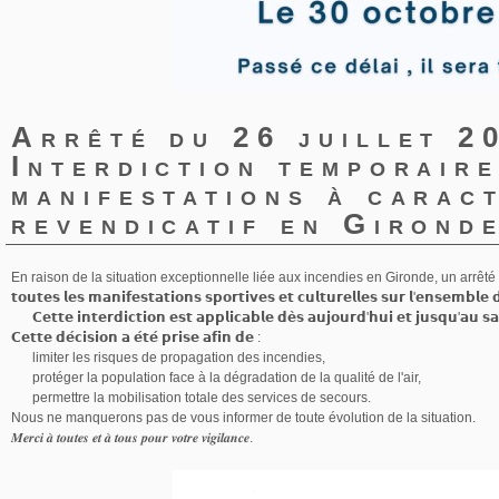
Arrêté du 26 juillet 2
Interdiction temporair
manifestations à carac
revendicatif en Girond
En raison de la situation exceptionnelle liée aux incendies en Gironde, un arrêté préfectora
𝘁𝗼𝘂𝘁𝗲𝘀 𝗹𝗲𝘀 𝗺𝗮𝗻𝗶𝗳𝗲𝘀𝘁𝗮𝘁𝗶𝗼𝗻𝘀 𝘀𝗽𝗼𝗿𝘁𝗶𝘃𝗲𝘀 𝗲𝘁 𝗰𝘂𝗹𝘁𝘂𝗿𝗲𝗹𝗹𝗲𝘀 𝘀𝘂𝗿 𝗹'𝗲𝗻𝘀𝗲𝗺𝗯𝗹
𝗖𝗲𝘁𝘁𝗲 𝗶𝗻𝘁𝗲𝗿𝗱𝗶𝗰𝘁𝗶𝗼𝗻 𝗲𝘀𝘁 𝗮𝗽𝗽𝗹𝗶𝗰𝗮𝗯𝗹𝗲 𝗱𝗲̀𝘀 𝗮𝘂𝗷𝗼𝘂𝗿𝗱'𝗵𝘂𝗶 𝗲𝘁 𝗷𝘂𝘀𝗾𝘂'𝗮𝘂 𝘀
𝗖𝗲𝘁𝘁𝗲 𝗱𝗲́𝗰𝗶𝘀𝗶𝗼𝗻 𝗮 𝗲́𝘁𝗲́ 𝗽𝗿𝗶𝘀𝗲 𝗮𝗳𝗶𝗻 𝗱𝗲 :
limiter les risques de propagation des incendies,
protéger la population face à la dégradation de la qualité de l'air,
permettre la mobilisation totale des services de secours.
Nous ne manquerons pas de vous informer de toute évolution de la situation.
𝑴𝒆𝒓𝒄𝒊 𝒂̀ 𝒕𝒐𝒖𝒕𝒆𝒔 𝒆𝒕 𝒂̀ 𝒕𝒐𝒖𝒔 𝒑𝒐𝒖𝒓 𝒗𝒐𝒕𝒓𝒆 𝒗𝒊𝒈𝒊𝒍𝒂𝒏𝒄𝒆.