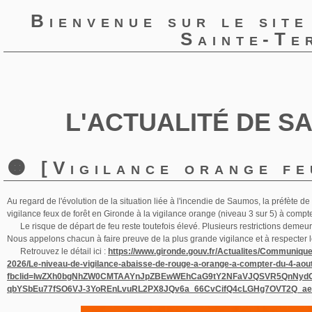
Bienvenue sur le site
Sainte-Te
L'ACTUALITÉ DE S
🟠 [Vigilance orange fe
Au regard de l'évolution de la situation liée à l'incendie de Saumos, la préfète d
vigilance feux de forêt en Gironde à la vigilance orange (niveau 3 sur 5) à compt
Le risque de départ de feu reste toutefois élevé. Plusieurs restrictions demeur
Nous appelons chacun à faire preuve de la plus grande vigilance et à respecter 
Retrouvez le détail ici :
https://www.gironde.gouv.fr/Actualites/Communiq
2026/Le-niveau-de-vigilance-abaisse-de-rouge-a-orange-a-compter-du-4-aou
fbclid=IwZXh0bgNhZW0CMTAAYnJpZBEwWEhCaG9tY2NFaVJQSVR5QnNyd
qbYSbEu77fSO6VJ-3YoREnLvuRL2PX8JQv6a_66CvCifQ4cLGHg7OVT2Q_ae