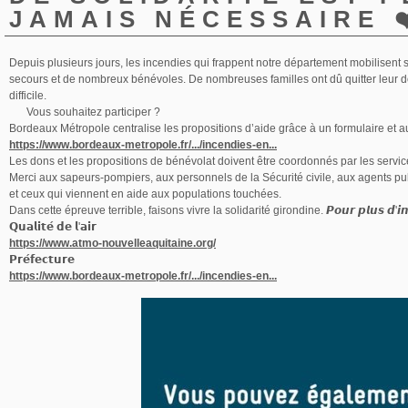
JAMAIS NÉCESSAIRE ❤
Depuis plusieurs jours, les incendies qui frappent notre département mobilisent 
secours et de nombreux bénévoles. De nombreuses familles ont dû quitter leur dom
difficile.
Vous souhaitez participer ?
Bordeaux Métropole centralise les propositions d’aide grâce à un formulaire et 
https://www.bordeaux-metropole.fr/.../incendies-en...
Les dons et les propositions de bénévolat doivent être coordonnés par les services
Merci aux sapeurs-pompiers, aux personnels de la Sécurité civile, aux agents pub
et ceux qui viennent en aide aux populations touchées.
Dans cette épreuve terrible, faisons vivre la solidarité girondine. 𝙋𝙤𝙪𝙧 𝙥𝙡𝙪𝙨 𝙙'𝙞𝙣𝙛𝙤
𝗤𝘂𝗮𝗹𝗶𝘁𝗲́ 𝗱𝗲 𝗹'𝗮𝗶𝗿
https://www.atmo-nouvelleaquitaine.org/
𝗣𝗿𝗲́𝗳𝗲𝗰𝘁𝘂𝗿𝗲
https://www.bordeaux-metropole.fr/.../incendies-en...