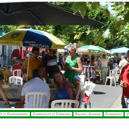
ie et Environnement
Communauté de Communes
Enfance Jeunesse
Evénements
V