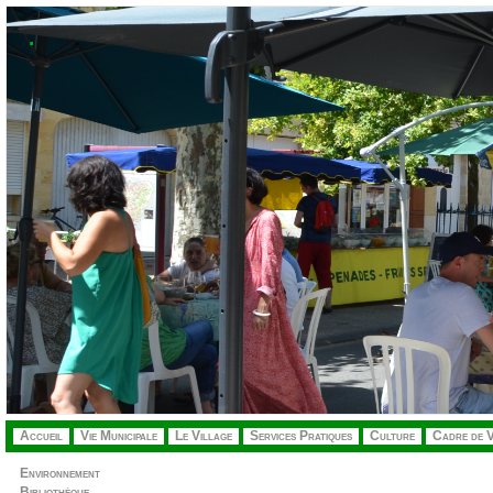
.
Accueil
Vie Municipale
Le Village
Services Pratiques
Culture
Cadre de V
Environnement
Bibliothèque