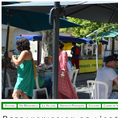
.
Accueil
Vie Municipale
Le Village
Services Pratiques
Culture
Cadre de V