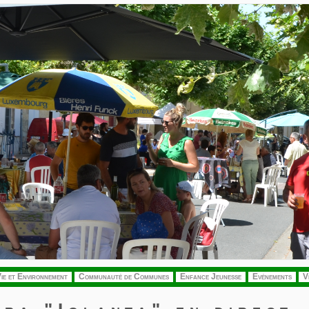
ie et Environnement
Communauté de Communes
Enfance Jeunesse
Evénements
V