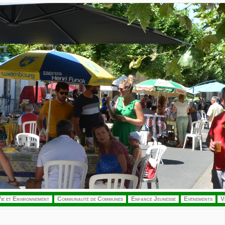
ie et Environnement
Communauté de Communes
Enfance Jeunesse
Evénements
V