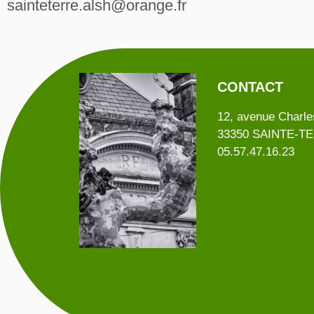
sainteterre.alsh@orange.fr
CONTACT
12, avenue Charle
33350 SAINTE-T
05.57.47.16.23