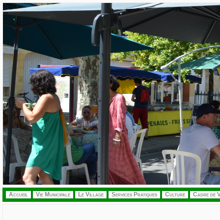
.
Accueil
Vie Municipale
Le Village
Services Pratiques
Culture
Cadre de V