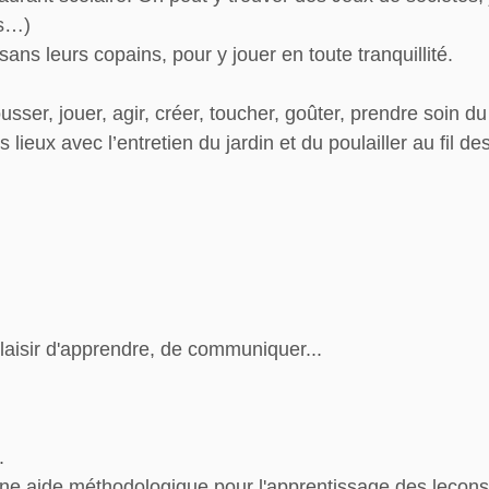
ns…)
ans leurs copains, pour y jouer en toute tranquillité.
usser, jouer, agir, créer, toucher, goûter, prendre soin d
lieux avec l’entretien du jardin et du poulailler au fil d
:
 plaisir d'apprendre, de communiquer...
.
e aide méthodologique pour l'apprentissage des leçons, de