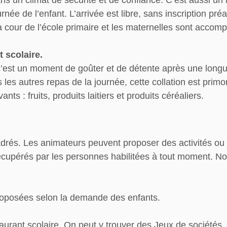
ns un climat de sécurité et de confiance. C’est aussi u
ée de l’enfant. L’arrivée est libre, sans inscription préa
a cour de l’école primaire et les maternelles sont acc
 scolaire.
, c’est un moment de goûter et de détente après une long
s autres repas de la journée, cette collation est primord
s : fruits, produits laitiers et produits céréaliers.
drés. Les animateurs peuvent proposer des activités ou 
récupérés par les personnes habilitées à tout moment. N
 proposées selon la demande des enfants.
aurant scolaire. On peut y trouver des Jeux de sociétés, 