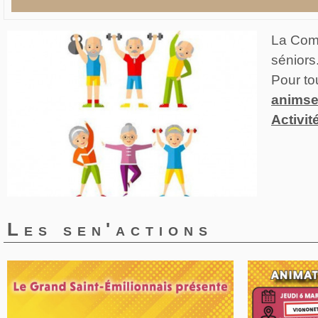
La Comu
séniors
Pour to
animse
Activit
Les sen'actions