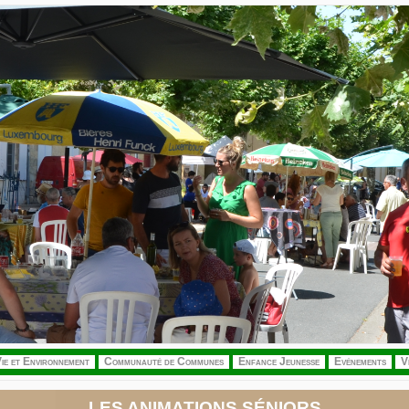
ie et Environnement
Communauté de Communes
Enfance Jeunesse
Evénements
V
LES ANIMATIONS SÉNIORS