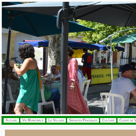
.
Accueil
Vie Municipale
Le Village
Services Pratiques
Culture
Cadre de V