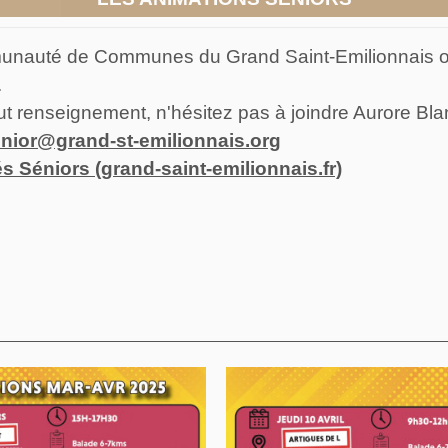
nauté de Communes du Grand Saint-Emilionnais orga
.
ut renseignement, n'hésitez pas à joindre Aurore Bla
nior@grand-st-emilionnais.org
és Séniors (grand-saint-emilionnais.fr)